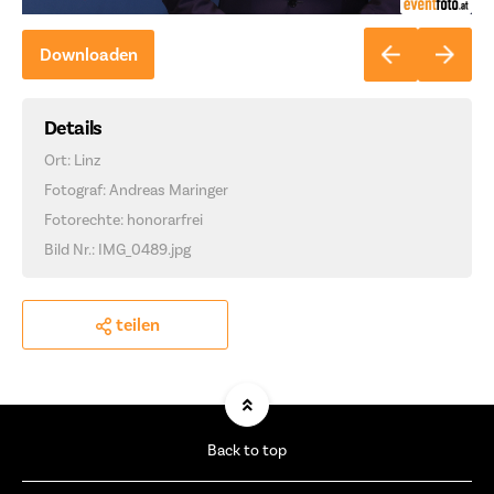
Downloaden
Details
Ort: Linz
Fotograf: Andreas Maringer
Fotorechte: honorarfrei
Bild Nr.: IMG_0489.jpg
teilen
Back to top