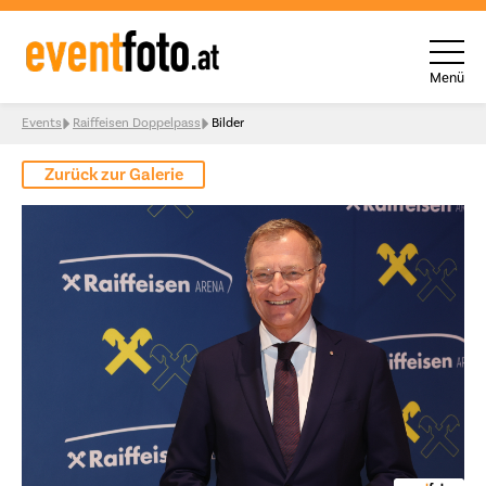
Menü
Skip to content
Events
Raiffeisen Doppelpass
Bilder
Zurück zur Galerie