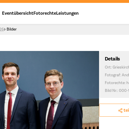
Eventübersicht
Fotorechte
Leistungen
026
Bilder
Details
Ort: Grieskir
Fotograf: And
Fotorechte: h
Bild Nr.: 000-
te