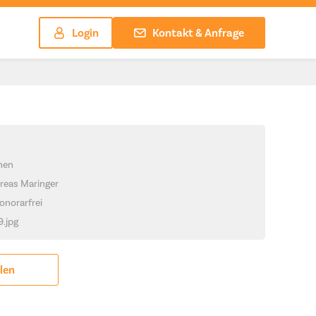
Login
Kontakt & Anfrage
chen
reas Maringer
onorarfrei
9.jpg
ilen