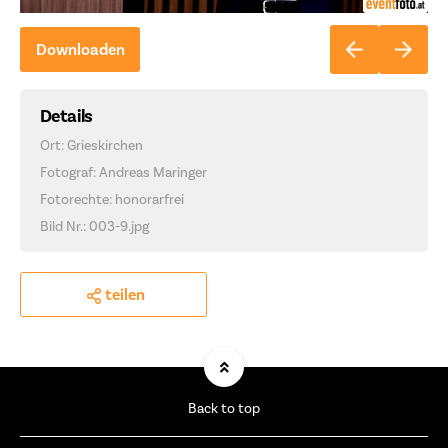
Downloaden
Details
Ort: Grieskirchen
Fotograf: Andreas Maringer
Fotorechte: honorarfrei
Bild Nr.: 003-9.jpg
teilen
Back to top