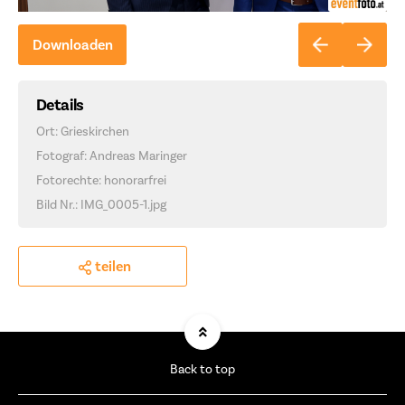
Downloaden
Details
Ort: Grieskirchen
Fotograf: Andreas Maringer
Fotorechte: honorarfrei
Bild Nr.: IMG_0005-1.jpg
teilen
Back to top