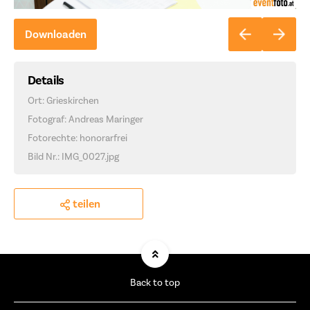
Downloaden
Details
Ort: Grieskirchen
Fotograf: Andreas Maringer
Fotorechte: honorarfrei
Bild Nr.: IMG_0027.jpg
teilen
Back to top