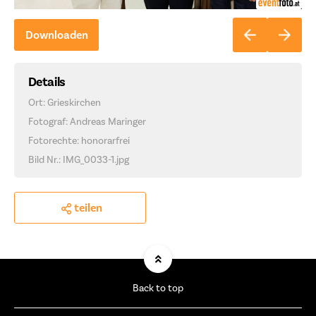
Downloaden
Details
Ort: Grieskirchen
Fotograf: Andreas Maringer
Fotorechte: honorarfrei
Bild Nr.: IMG_0033-1.jpg
teilen
Back to top