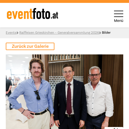
Menü
Skip to content
Events
Raiffeisen Grieskirchen – Generalversammlung 2026
Bilder
Zurück zur Galerie