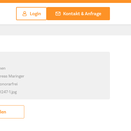
Login
Kontakt & Anfrage
chen
reas Maringer
onorarfrei
0247-1.jpg
ilen