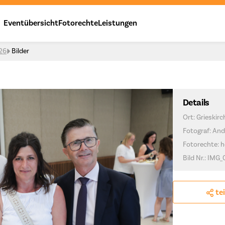
Eventübersicht
Fotorechte
Leistungen
026
Bilder
Details
Ort: Grieskir
Fotograf: And
Fotorechte: h
Bild Nr.: IMG_
te