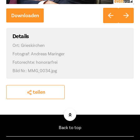
Downloaden
Details
Ort: Grieskirchen
Fotograf: Andreas Maringer
Fotorechte: honorarfrei
Bild Nr.: MMG_0034.jpg
teilen
Back to top