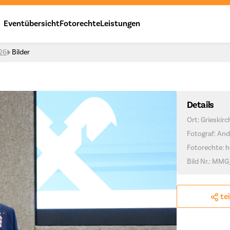
Eventübersicht
Fotorechte
Leistungen
026
Bilder
Details
Ort: Grieskir
Fotograf: And
Fotorechte: h
Bild Nr.: MMG
te