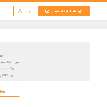
Login
Kontakt & Anfrage
chen
reas Maringer
onorarfrei
_0132.jpg
ilen