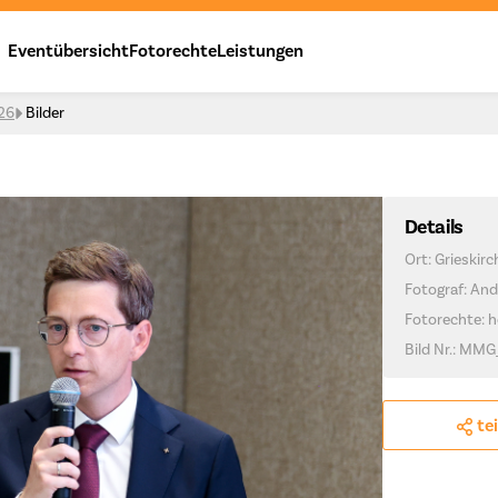
Eventübersicht
Fotorechte
Leistungen
026
Bilder
Details
Ort: Grieskir
Fotograf: And
Fotorechte: h
Bild Nr.: MMG
te