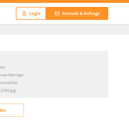
Login
Kontakt & Anfrage
chen
reas Maringer
onorarfrei
_0166.jpg
ilen