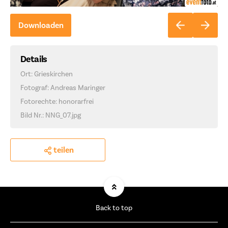
Downloaden
Details
Ort: Grieskirchen
Fotograf: Andreas Maringer
Fotorechte: honorarfrei
Bild Nr.: NNG_07.jpg
teilen
Back to top