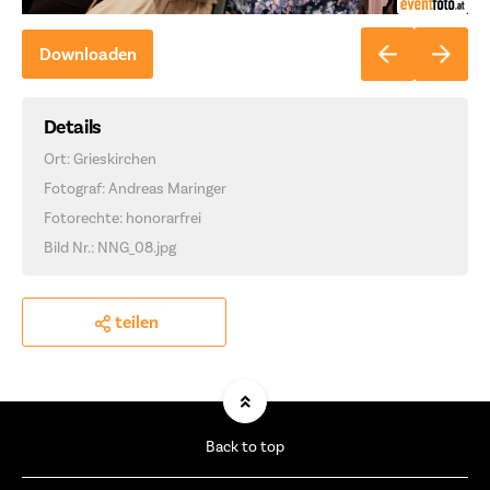
Downloaden
Details
Ort: Grieskirchen
Fotograf: Andreas Maringer
Fotorechte: honorarfrei
Bild Nr.: NNG_08.jpg
teilen
Back to top