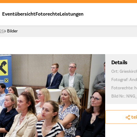
Eventübersicht
Fotorechte
Leistungen
026
Bilder
Details
Ort: Grieskir
Fotograf: And
Fotorechte: h
Bild Nr.: NNG
te