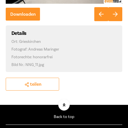
Downloaden
Details
Ort: Grieskirchen
Fotograf: Andreas Maringer
Fotorechte: honorarfrei
Bild Nr.: NNG_11.jpg
teilen
Back to top