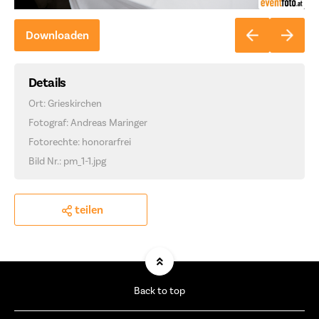
Downloaden
Details
Ort: Grieskirchen
Fotograf: Andreas Maringer
Fotorechte: honorarfrei
Bild Nr.: pm_1-1.jpg
teilen
Back to top