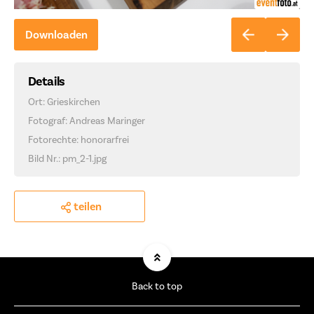
Downloaden
Details
Ort: Grieskirchen
Fotograf: Andreas Maringer
Fotorechte: honorarfrei
Bild Nr.: pm_2-1.jpg
teilen
Back to top