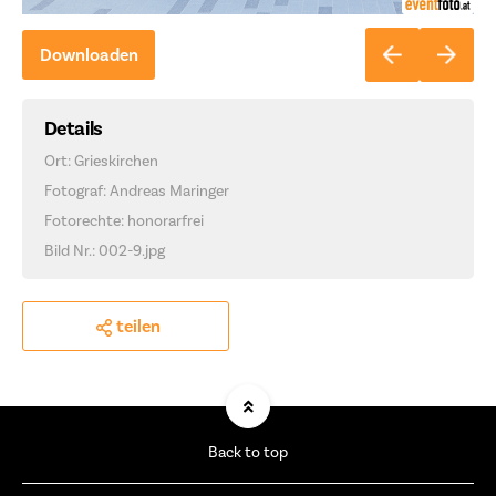
Downloaden
Details
Ort: Grieskirchen
Fotograf: Andreas Maringer
Fotorechte: honorarfrei
Bild Nr.: 002-9.jpg
teilen
Back to top