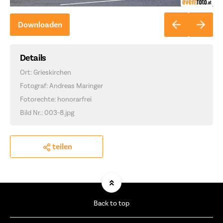
Downloaden
Details
Ort: Grieskirchen
Fotograf: Andreas Maringer
Fotorechte: honorarfrei
Bild Nr.: 003-8.jpg
teilen
Back to top