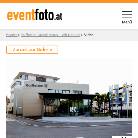
Menü
Skip to content
Events
Raiffeisen Grieskirchen – Wir Danken
Bilder
Zurück zur Galerie