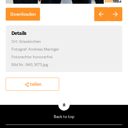
Downloaden
Details
Ort: Grieskirchen
Fotograf: Andreas Maringer
Fotorechte: honorarfrei
Bild Nr.: IMG_1673.jpg
teilen
Back to top