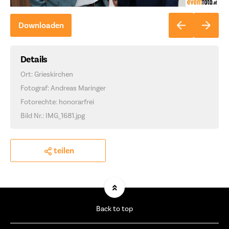
Downloaden
Details
Ort: Grieskirchen
Fotograf: Andreas Maringer
Fotorechte: honorarfrei
Bild Nr.: IMG_1681.jpg
teilen
Back to top