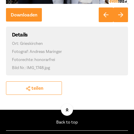
Downloaden
Details
Ort: Grieskirchen
Fotograf: Andreas Maringer
Fotorechte: honorarfrei
Bild Nr.: IMG_1748.jpg
teilen
Back to top