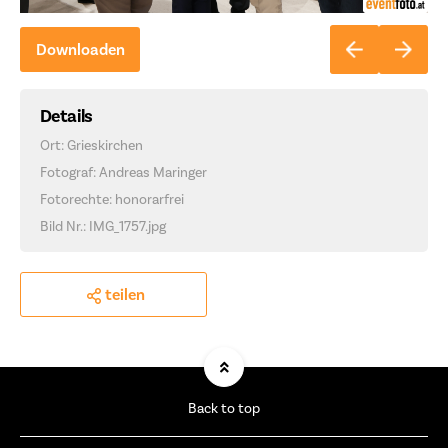
Downloaden
Details
Ort: Grieskirchen
Fotograf: Andreas Maringer
Fotorechte: honorarfrei
Bild Nr.: IMG_1757.jpg
teilen
Back to top