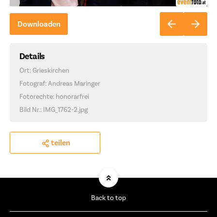
Downloaden
Details
Ort: Grieskirchen
Fotograf: Andreas Maringer
Fotorechte: honorarfrei
Bild Nr.: IMG_1762-2.jpg
teilen
Back to top