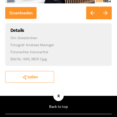
Downloaden
Details
Ort: Grieskirchen
Fotograf: Andreas Maringer
Fotorechte: honorarfrei
Bild Nr.: IMG_1805-1.jpg
teilen
Back to top