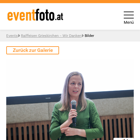
Menü
Skip to content
Events
Raiffeisen Grieskirchen – Wir Danken
Bilder
Zurück zur Galerie