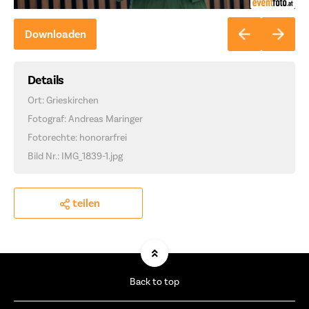
Downloaden
Details
Ort: Grieskirchen
Fotograf: Andreas Maringer
Fotorechte: honorarfrei
Bild Nr.: IMG_1839-1.jpg
teilen
Back to top