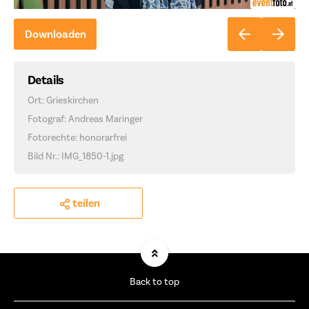
Downloaden
Details
Ort: Grieskirchen
Fotograf: Andreas Maringer
Fotorechte: honorarfrei
Bild Nr.: IMG_1850-1.jpg
teilen
Back to top