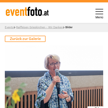
Menü
Skip to content
Events
Raiffeisen Grieskirchen – Wir Danken
Bilder
Zurück zur Galerie