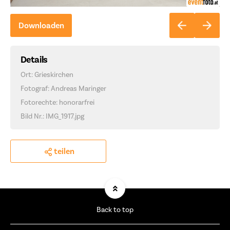
Downloaden
Details
Ort: Grieskirchen
Fotograf: Andreas Maringer
Fotorechte: honorarfrei
Bild Nr.: IMG_1917.jpg
teilen
Back to top