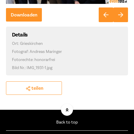
Downloaden
Details
Ort: Grieskirchen
Fotograf: Andreas Maringer
Fotorechte: honorarfrei
Bild Nr.: IMG_1931-1.jpg
teilen
Back to top