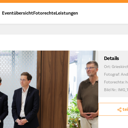
Eventübersicht
Fotorechte
Leistungen
Details
Ort: Grieskir
Fotograf: And
Fotorechte: h
Bild Nr.: IMG_
te