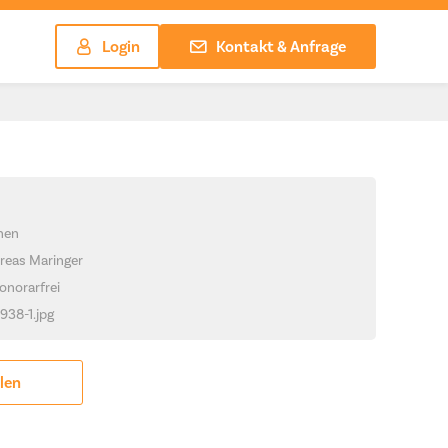
Login
Kontakt & Anfrage
chen
reas Maringer
onorarfrei
1938-1.jpg
ilen