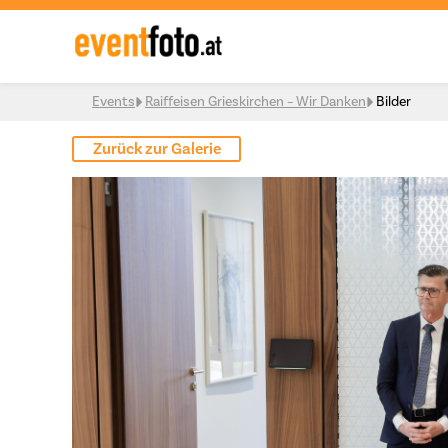
Skip to content
Events
Raiffeisen Grieskirchen – Wir Danken
Bilder
Zurück zur Galerie