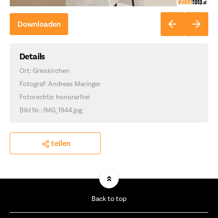
Downloaden
Details
Ort: Grieskirchen
Fotograf: Andreas Maringer
Fotorechte: honorarfrei
Bild Nr.: IMG_1944.jpg
teilen
Back to top