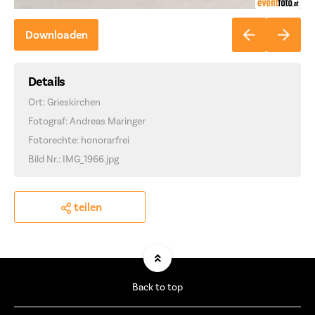
Downloaden
Details
Ort: Grieskirchen
Fotograf: Andreas Maringer
Fotorechte: honorarfrei
Bild Nr.: IMG_1966.jpg
teilen
Back to top