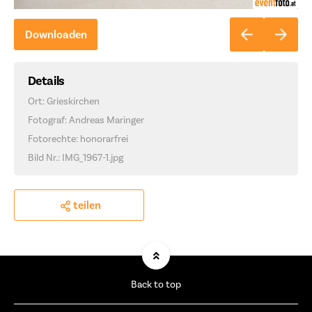
Downloaden
Details
Ort: Grieskirchen
Fotograf: Andreas Maringer
Fotorechte: honorarfrei
Bild Nr.: IMG_1967-1.jpg
teilen
Back to top