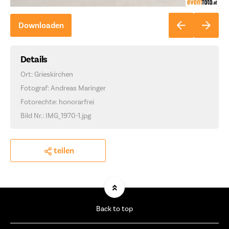
Downloaden
Details
Ort: Grieskirchen
Fotograf: Andreas Maringer
Fotorechte: honorarfrei
Bild Nr.: IMG_1970-1.jpg
teilen
Back to top