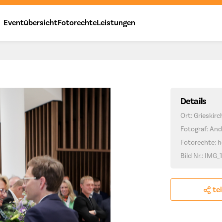
Eventübersicht
Fotorechte
Leistungen
Details
Ort: Grieskir
Fotograf: And
Fotorechte: h
Bild Nr.: IMG_
te