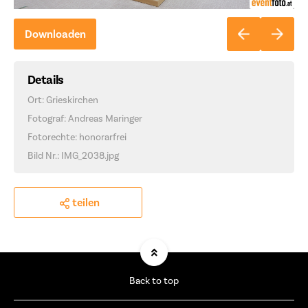
Downloaden
Details
Ort: Grieskirchen
Fotograf: Andreas Maringer
Fotorechte: honorarfrei
Bild Nr.: IMG_2038.jpg
teilen
Back to top