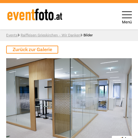
Menü
Skip to content
Events
Raiffeisen Grieskirchen – Wir Danken
Bilder
Zurück zur Galerie