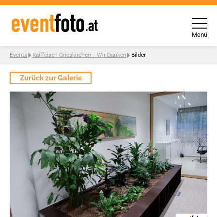
Menü
Skip to content
Events
Raiffeisen Grieskirchen – Wir Danken
Bilder
Zurück zur Galerie