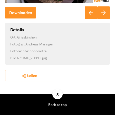
Downloaden
Details
Ort: Grieskirchen
Fotograf: Andreas Maringer
Fotorechte: honorarfrei
Bild Nr.: IMG_2039-1.jpg
teilen
Back to top