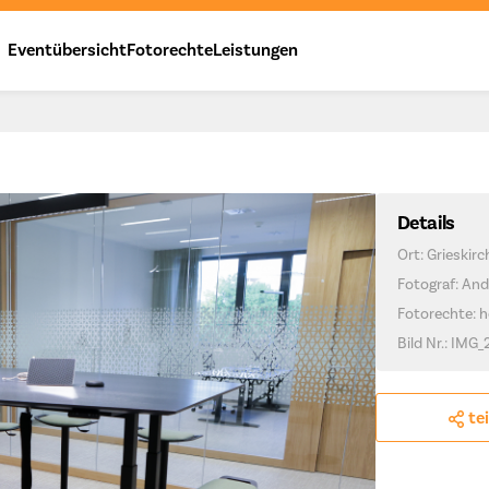
Eventübersicht
Fotorechte
Leistungen
Details
Ort: Grieskir
Fotograf: And
Fotorechte: h
Bild Nr.: IMG
te