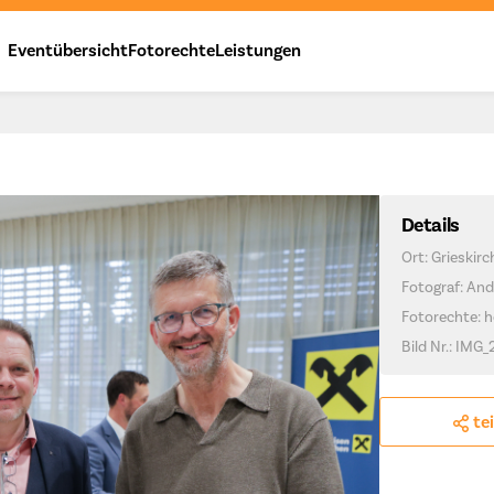
Eventübersicht
Fotorechte
Leistungen
Details
Ort: Grieskir
Fotograf: And
Fotorechte: h
Bild Nr.: IMG
te