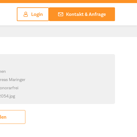
Login
Kontakt & Anfrage
chen
reas Maringer
onorarfrei
_2054.jpg
ilen