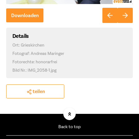
Downloaden
Details
Ort: Grieskirchen
Fotograf: Andreas Maringer
Fotorechte: honorarfrei
Bild Nr.: IMG_2058-1.jpg
teilen
Back to top