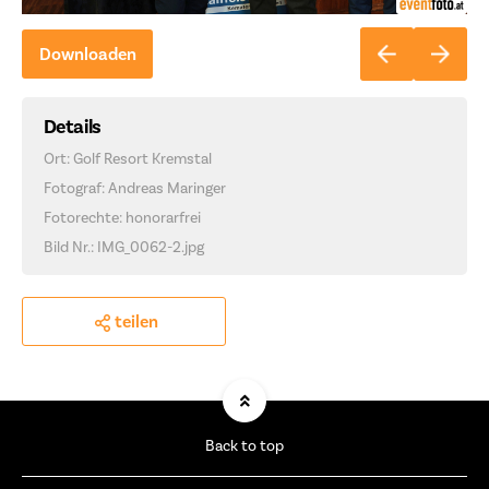
Downloaden
Details
Ort: Golf Resort Kremstal
Fotograf: Andreas Maringer
Fotorechte: honorarfrei
Bild Nr.: IMG_0062-2.jpg
teilen
Back to top