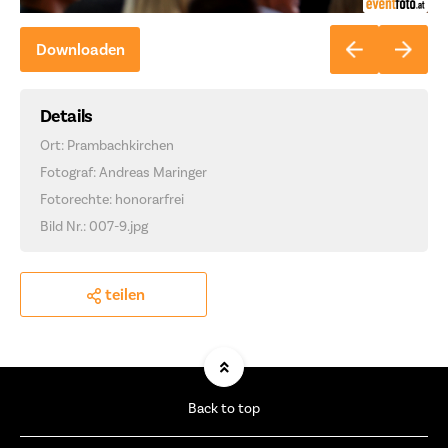
Downloaden
Details
Ort: Prambachkirchen
Fotograf: Andreas Maringer
Fotorechte: honorarfrei
Bild Nr.: 007-9.jpg
teilen
Back to top