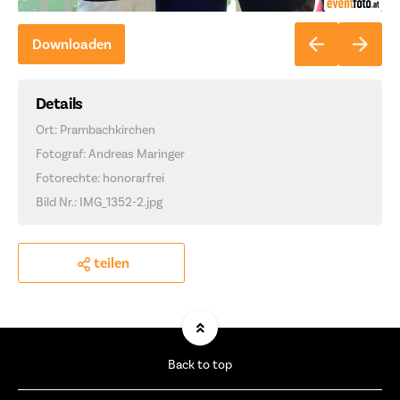
Downloaden
Details
Ort: Prambachkirchen
Fotograf: Andreas Maringer
Fotorechte: honorarfrei
Bild Nr.: IMG_1352-2.jpg
teilen
Back to top