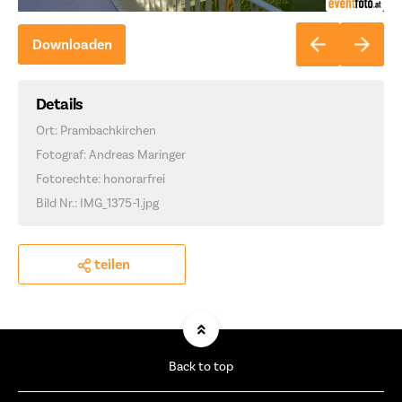
Downloaden
Details
Ort: Prambachkirchen
Fotograf: Andreas Maringer
Fotorechte: honorarfrei
Bild Nr.: IMG_1375-1.jpg
teilen
Back to top