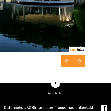
Back to top
Datenschutz
AGB
Impressum
Pressemedien
Kontakt