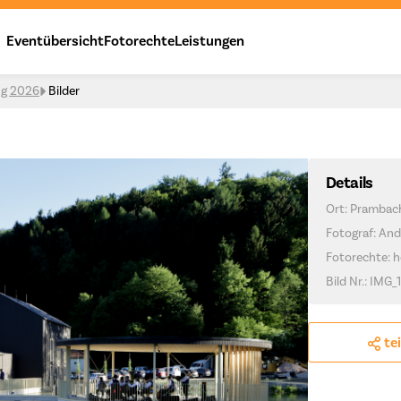
Eventübersicht
Fotorechte
Leistungen
ng 2026
Bilder
Details
Ort: Prambac
Fotograf: And
Fotorechte: h
Bild Nr.: IMG_
te