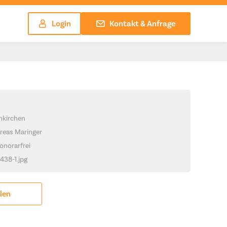
Login
Kontakt & Anfrage
hkirchen
reas Maringer
onorarfrei
1438-1.jpg
ilen