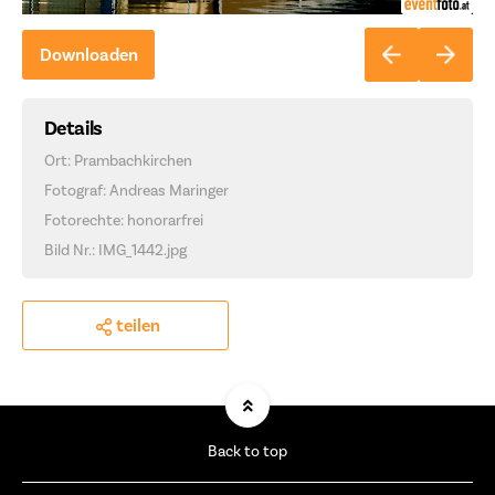
Downloaden
Details
Ort: Prambachkirchen
Fotograf: Andreas Maringer
Fotorechte: honorarfrei
Bild Nr.: IMG_1442.jpg
teilen
Back to top