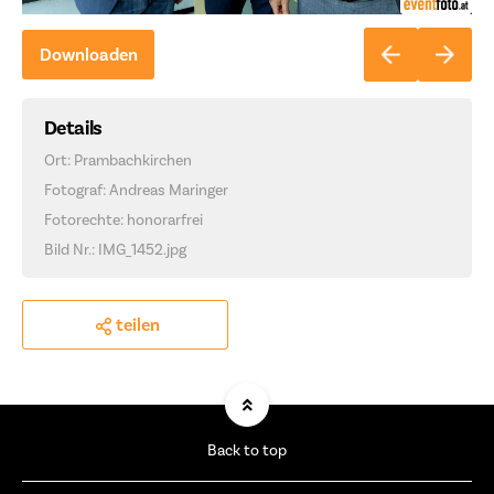
Downloaden
Details
Ort: Prambachkirchen
Fotograf: Andreas Maringer
Fotorechte: honorarfrei
Bild Nr.: IMG_1452.jpg
teilen
Back to top