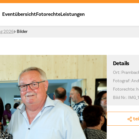
Eventübersicht
Fotorechte
Leistungen
ng 2026
Bilder
Details
Ort: Prambac
Fotograf: And
Fotorechte: h
Bild Nr.: IMG_
te