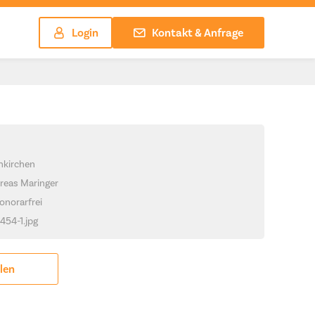
Login
Kontakt & Anfrage
hkirchen
reas Maringer
onorarfrei
1454-1.jpg
ilen