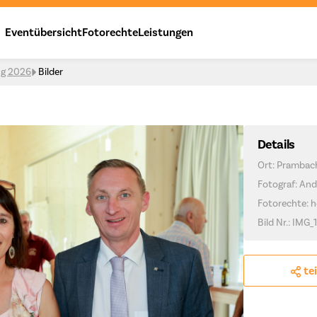
Eventübersicht
Fotorechte
Leistungen
ng 2026
Bilder
Details
Ort: Prambac
Fotograf: And
Fotorechte: h
Bild Nr.: IMG_
te