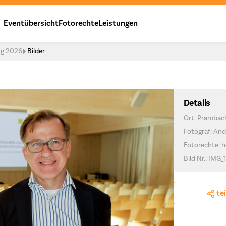
Eventübersicht
Fotorechte
Leistungen
ng 2026
Bilder
Details
Ort: Prambac
Fotograf: And
Fotorechte: h
Bild Nr.: IMG_
te