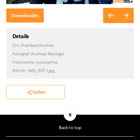
Downloaden
Details
Ort: Prambachkirchen
Fotograf: Andreas Maringer
Fotorechte: honorarfrei
Bild Nr.: IMG_1517-1.jpg
teilen
Back to top